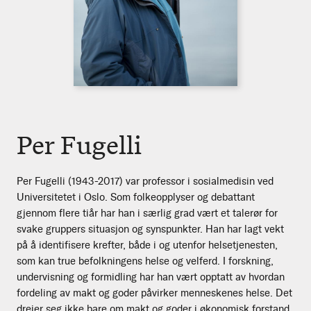
Per Fugelli
Per Fugelli (1943-2017) var professor i sosialmedisin ved
Universitetet i Oslo. Som folkeopplyser og debattant
gjennom flere tiår har han i særlig grad vært et talerør for
svake gruppers situasjon og synspunkter. Han har lagt vekt
på å identifisere krefter, både i og utenfor helsetjenesten,
som kan true befolkningens helse og velferd. I forskning,
undervisning og formidling har han vært opptatt av hvordan
fordeling av makt og goder påvirker menneskenes helse. Det
dreier seg ikke bare om makt og goder i økonomisk forstand,