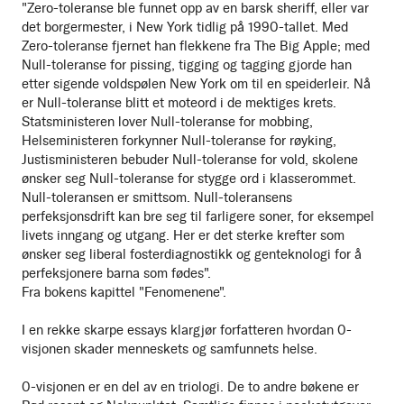
"Zero-toleranse ble funnet opp av en barsk sheriff, eller var
det borgermester, i New York tidlig på 1990-tallet. Med
Zero-toleranse fjernet han flekkene fra The Big Apple; med
Null-toleranse for pissing, tigging og tagging gjorde han
etter sigende voldspølen New York om til en speiderleir. Nå
er Null-toleranse blitt et moteord i de mektiges krets.
Statsministeren lover Null-toleranse for mobbing,
Helseministeren forkynner Null-toleranse for røyking,
Justisministeren bebuder Null-toleranse for vold, skolene
ønsker seg Null-toleranse for stygge ord i klasserommet.
Null-toleransen er smittsom. Null-toleransens
perfeksjonsdrift kan bre seg til farligere soner, for eksempel
livets inngang og utgang. Her er det sterke krefter som
ønsker seg liberal fosterdiagnostikk og genteknologi for å
perfeksjonere barna som fødes".
Fra bokens kapittel "Fenomenene".
I en rekke skarpe essays klargjør forfatteren hvordan 0-
visjonen skader menneskets og samfunnets helse.
0-visjonen er en del av en triologi. De to andre bøkene er