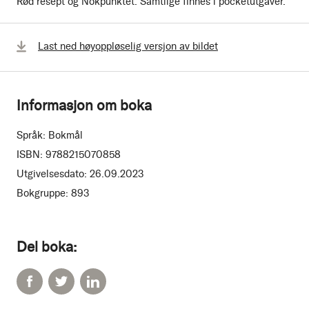
Rød resept og Nokpunktet. Samtlige finnes i pocketutgaver.
Last ned høyoppløselig versjon av bildet
Informasjon om boka
Språk:
Bokmål
ISBN:
9788215070858
Utgivelsesdato:
26.09.2023
Bokgruppe:
893
Del boka: