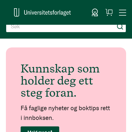
Logg inn
Handlekurv
Togg
en
Nav
Kunnskap som
holder deg ett
steg foran.
Få faglige nyheter og boktips rett
i innboksen.