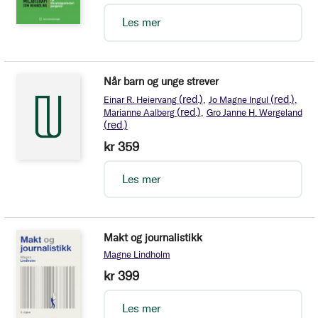
Les mer
Når barn og unge strever
(red.)
(red.)
Einar R. Heiervang
Jo Magne Ingul
(red.)
Marianne Aalberg
Gro Janne H. Wergeland
(red.)
kr 359
Les mer
Makt og journalistikk
Magne Lindholm
kr 399
Les mer