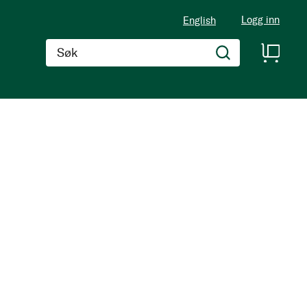
Logg inn
English
Søk