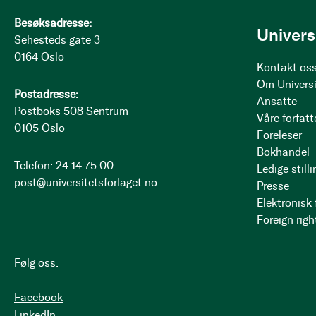
Besøksadresse:
Univers
Sehesteds gate 3
0164 Oslo
Kontakt os
Om Universi
Postadresse:
Ansatte
Postboks 508 Sentrum
Våre forfatt
0105 Oslo
Foreleser
Bokhandel
Telefon: 24 14 75 00
Ledige stilli
post@universitetsforlaget.no
Presse
Elektronisk
Foreign righ
Følg oss:
Facebook
LinkedIn