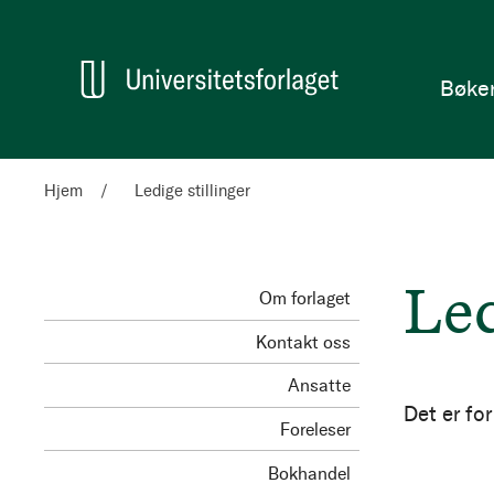
en
Hjem
Bøke
Hjem
Ledige stillinger
Led
Om forlaget
Kontakt oss
Ansatte
Det er for
Foreleser
Bokhandel