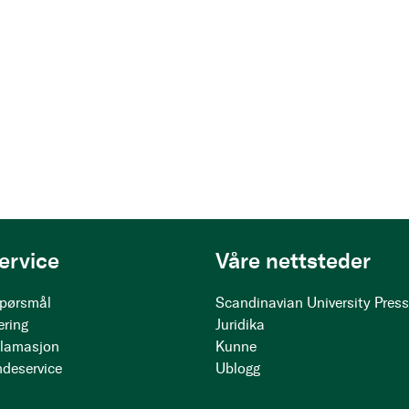
ervice
Våre nettsteder
 spørsmål
Scandinavian University Pres
ering
Juridika
klamasjon
Kunne
ndeservice
Ublogg