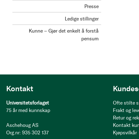
Presse
Ledige stillinger
Kunne – Gjør det enkelt å forstå
pensum
Kontakt
Kundes
Universitetsforlaget
Ofte stilte
75 år med kunnskap
Frakt og lev
Retur og re
Aschehoug AS
Kontakt ku
Org.nr: 935 302 137
Kjøpsvilkår