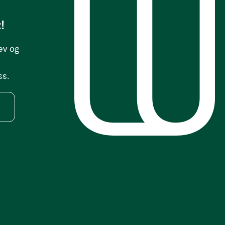
!
ev og
ss.