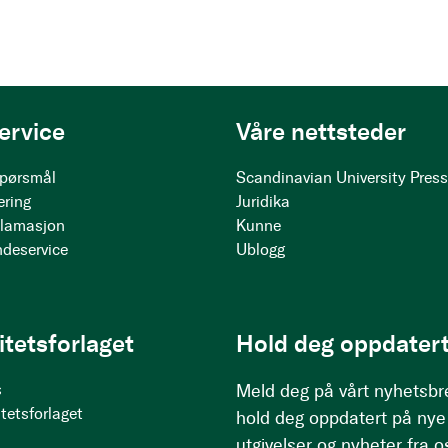
ervice
Våre nettsteder
 spørsmål
Scandinavian University Pres
ering
Juridika
klamasjon
Kunne
ndeservice
Ublogg
itetsforlaget
Hold deg oppdatert
s
Meld deg på vårt nyhetsbr
tetsforlaget
hold deg oppdatert på nye
utgivelser og nyheter fra o