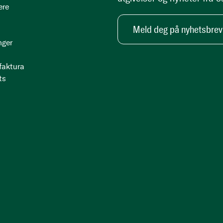
ere
Meld deg på nyhetsbrev
nger
 faktura
ts