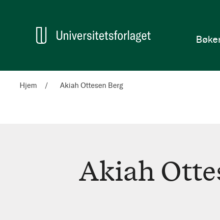
en
Hjem
Bøke
Hjem
Akiah Ottesen Berg
Akiah Otte
Akiah
Ottesen