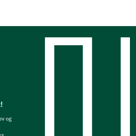
s
!
ev og
ss.