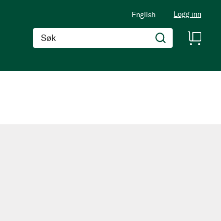
Logg inn
English
Søk