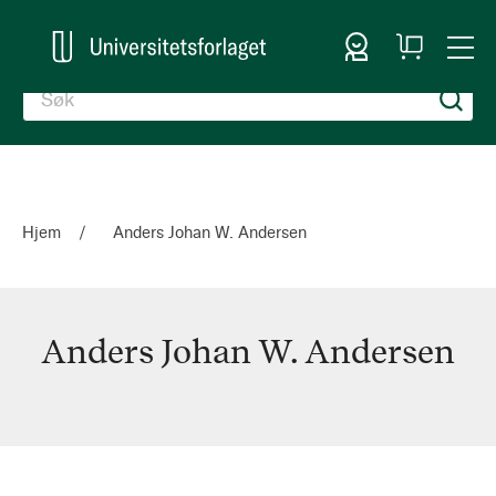
Logg inn
Handlekurv
Togg
en
Nav
Hjem
Anders Johan W. Andersen
Anders Johan W. Andersen
Anders
Johan
W.