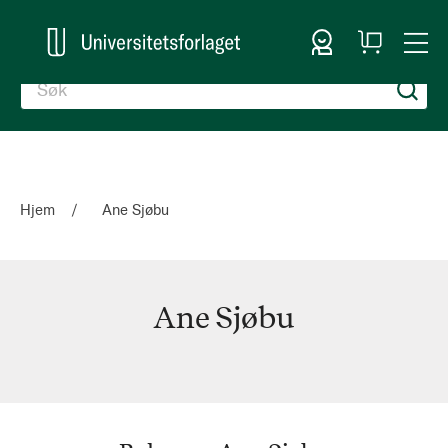
Logg inn
Handlekurv
Togg
en
Nav
Hjem
Ane Sjøbu
Ane Sjøbu
Ane
Sjøbu