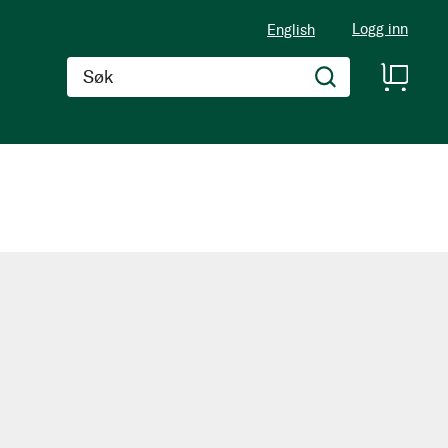
Logg inn
English
Søk