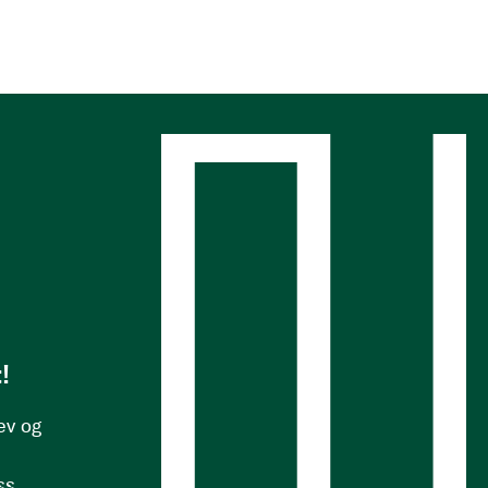
s
!
ev og
ss.