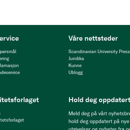
ervice
Våre nettsteder
 spørsmål
Scandinavian University Pres
ering
Juridika
klamasjon
Kunne
ndeservice
Ublogg
itetsforlaget
Hold deg oppdatert
s
Meld deg på vårt nyhetsbr
tetsforlaget
hold deg oppdatert på nye
utgivelser og nyheter fra o