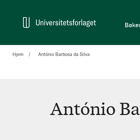
en
Hjem
Bøke
Hjem
António Barbosa da Silva
António Ba
António
Barbosa