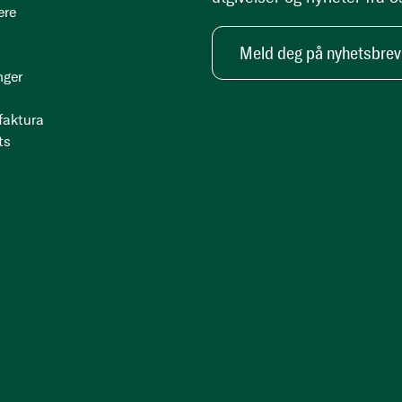
ere
Meld deg på nyhetsbrev
nger
 faktura
ts