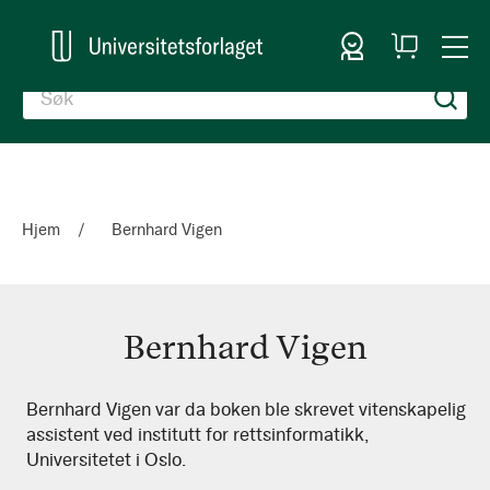
Logg inn
Handlekurv
Togg
en
Nav
Hjem
Bernhard Vigen
Bernhard Vigen
Bernhard
Bernhard Vigen var da boken ble skrevet vitenskapelig
assistent ved institutt for rettsinformatikk,
Vigen
Universitetet i Oslo.