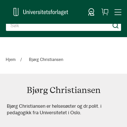
Logg inn
Handlekurv
Togg
en
Nav
Hjem
Bjørg Christiansen
Bjørg Christiansen
Bjørg
Bjørg Christiansen er helsesøster og dr.polit. i
pedagogikk fra Universitetet i Oslo.
Christiansen