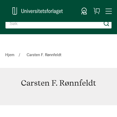
Logg inn
Handlekurv
Togg
en
Nav
Hjem
Carsten F. Rønnfeldt
Carsten F. Rønnfeldt
Carsten
F.
Rønnfeldt