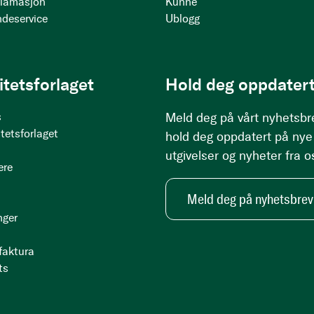
klamasjon
Kunne
ndeservice
Ublogg
itetsforlaget
Hold deg oppdatert
s
Meld deg på vårt nyhetsbr
tetsforlaget
hold deg oppdatert på nye
utgivelser og nyheter fra o
ere
Meld deg på nyhetsbrev
nger
 faktura
ts