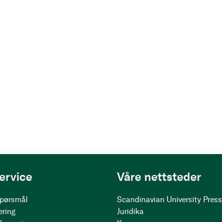
ervice
Våre nettsteder
 spørsmål
Scandinavian University Pres
ering
Juridika