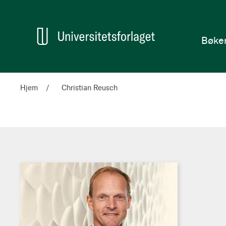
en
Hjem
Bøke
Hjem
Christian Reusch
Christian
Reusch