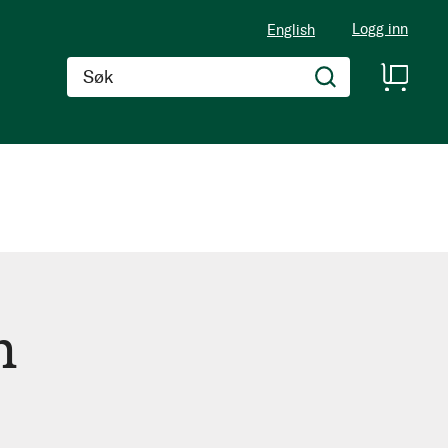
Logg inn
English
Søk
h