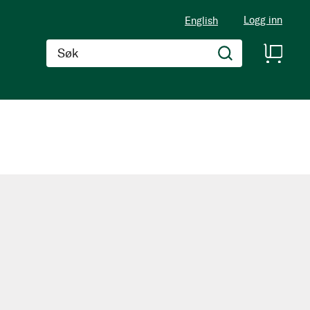
Logg inn
English
Søk