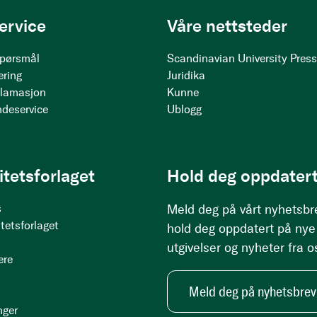
ervice
Våre nettsteder
 spørsmål
Scandinavian University Pres
ering
Juridika
klamasjon
Kunne
ndeservice
Ublogg
itetsforlaget
Hold deg oppdatert
s
Meld deg på vårt nyhetsbr
tetsforlaget
hold deg oppdatert på nye
utgivelser og nyheter fra o
ere
Meld deg på nyhetsbrev
nger