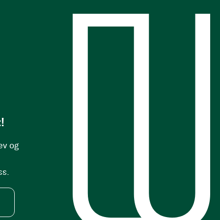
s
!
ev og
ss.