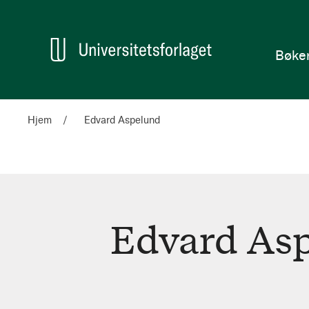
en
Hjem
Bøke
Hjem
Edvard Aspelund
Edvard As
Edvard
Aspelund