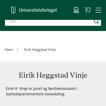
Logg inn
Handlekurv
Togg
en
Nav
Hjem
Eirik Heggstad Vinje
Eirik Heggstad Vinje
Eirik
Eirik H. Vinje er jurist og førstekonsulent i
Justisdepartementets lovavdeling.
Heggstad
Vinje