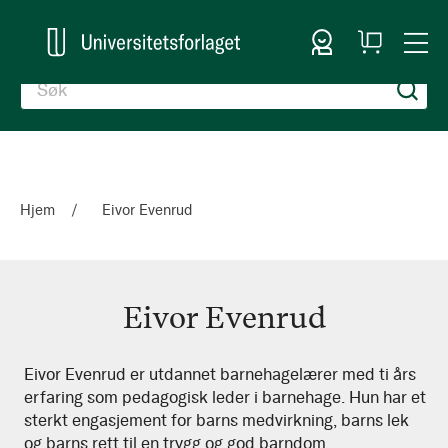
Logg inn
Handlekurv
Togg
en
Nav
Hjem
Eivor Evenrud
Eivor Evenrud
Eivor
Eivor Evenrud er utdannet barnehagelærer med ti års
erfaring som pedagogisk leder i barnehage. Hun har et
Evenrud
sterkt engasjement for barns medvirkning, barns lek
og barns rett til en trygg og god barndom.