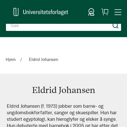
Logg inn
Handlekurv
Togg
en
Nav
Hjem
Eldrid Johansen
Eldrid Johansen
Eldrid
Eldrid Johansen (f. 1973) jobber som barne- og
ungdomsbokforfatter, sanger og skuespiller. Hun har
Johansen
studert egyptologi, kan hieroglyfer og elsker å synge.
Hun debuterte med barnebok i 2005 og har etter det