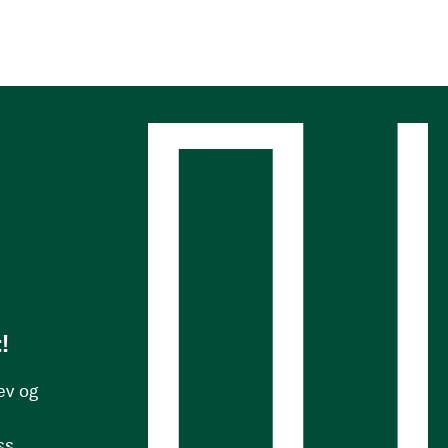
s
!
ev og
ss.