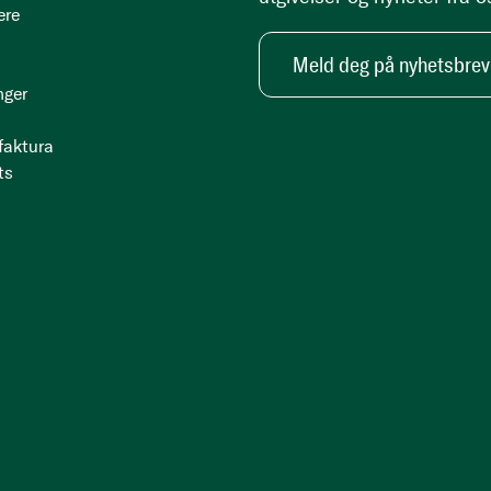
ere
Meld deg på nyhetsbrev
nger
 faktura
ts