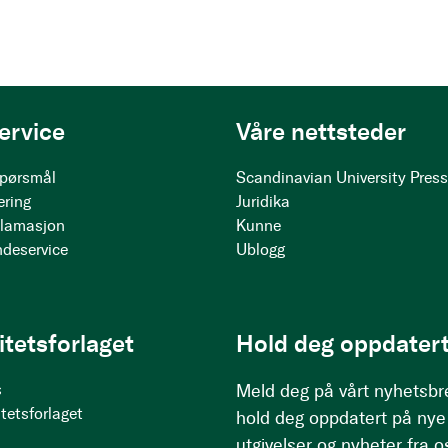
ervice
Våre nettsteder
 spørsmål
Scandinavian University Pres
ering
Juridika
klamasjon
Kunne
ndeservice
Ublogg
itetsforlaget
Hold deg oppdatert
s
Meld deg på vårt nyhetsbr
tetsforlaget
hold deg oppdatert på nye
utgivelser og nyheter fra o