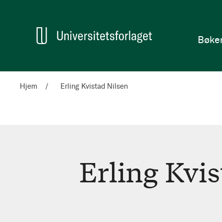
en
Hjem
Bøke
Hjem
Erling Kvistad Nilsen
Erling Kvis
Erling
Kvistad