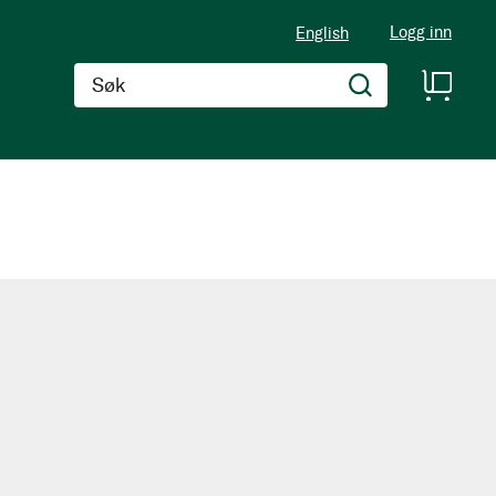
Logg inn
English
Søk