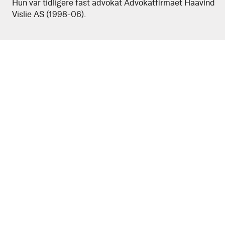
Hun var tidligere fast advokat Advokatfirmaet Haavind
Rohde
Vislie AS (1998-06).
Garder