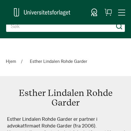
Logg inn
Handlekurv
Togg
en
Nav
Hjem
Esther Lindalen Rohde Garder
Esther Lindalen Rohde
Garder
Esther
Esther Lindalen Rohde Garder er partner i
advokatfirmaet Rohde Garder (fra 2006).
Lindalen