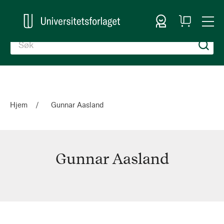
Logg inn
Handlekurv
Togg
en
Nav
Hjem
Gunnar Aasland
Gunnar Aasland
Gunnar
Aasland