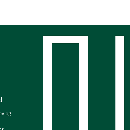
s
!
ev og
ss.