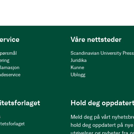
ervice
Våre nettsteder
 spørsmål
Scandinavian University Pres
ering
Juridika
klamasjon
Kunne
ndeservice
Ublogg
itetsforlaget
Hold deg oppdatert
s
Meld deg på vårt nyhetsbr
tetsforlaget
hold deg oppdatert på nye
utgivelser og nyheter fra o