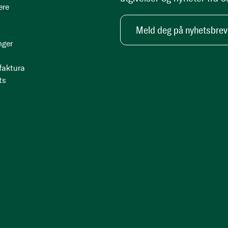
ere
Meld deg på nyhetsbrev
nger
 faktura
ts