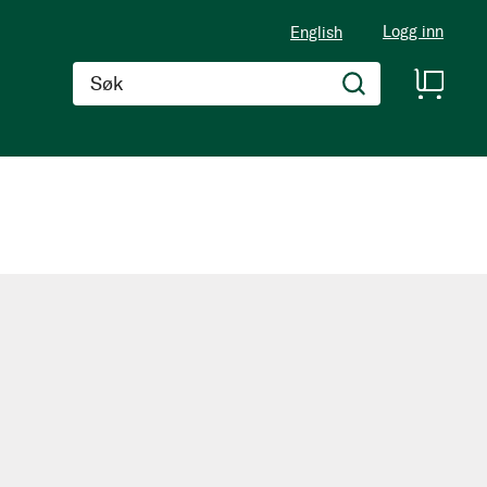
Logg inn
English
Søk