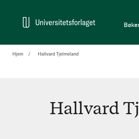
en
Hjem
Bøke
Hjem
Hallvard Tjelmeland
Hallvard T
Hallvard
Tjelmeland