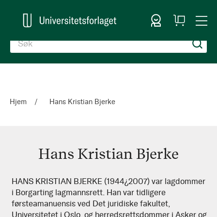
Logg inn
Handlekurv
Togg
en
Nav
Hjem
Hans Kristian Bjerke
Hans Kristian Bjerke
Hans
HANS KRISTIAN BJERKE (1944¿2007) var lagdommer
i Borgarting lagmannsrett. Han var tidligere
Kristian
førsteamanuensis ved Det juridiske fakultet,
Bjerke
Universitetet i Oslo, og herredsrettsdommer i Asker og