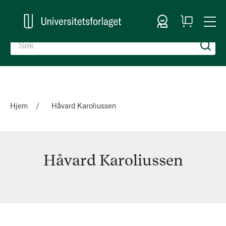
Logg inn
Handlekurv
Togg
en
Nav
Hjem
Håvard Karoliussen
Håvard Karoliussen
Håvard
Karoliussen