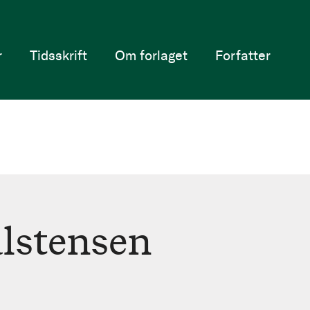
r
Tidsskrift
Om forlaget
Forfatter
alstensen