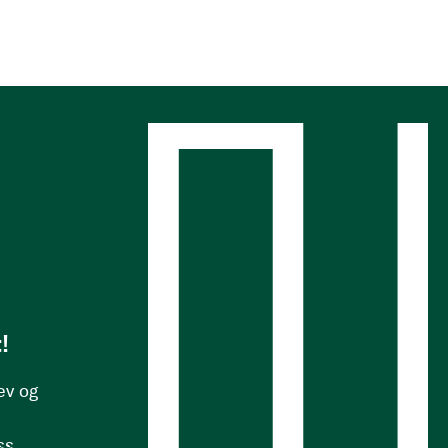
s
!
ev og
ss.