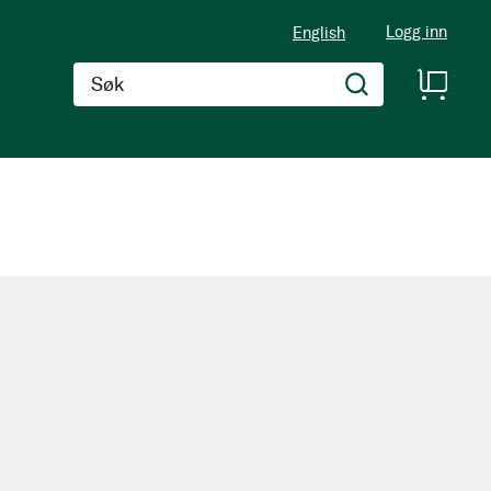
Logg inn
English
Søk