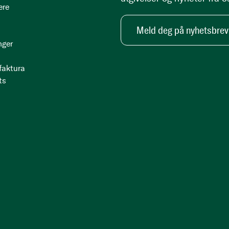
ere
Meld deg på nyhetsbrev
nger
 faktura
ts