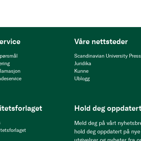
ervice
Våre nettsteder
 spørsmål
Scandinavian University Pres
ering
Juridika
klamasjon
Kunne
ndeservice
Ublogg
itetsforlaget
Hold deg oppdatert
s
Meld deg på vårt nyhetsbr
tetsforlaget
hold deg oppdatert på nye
utgivelser og nyheter fra o