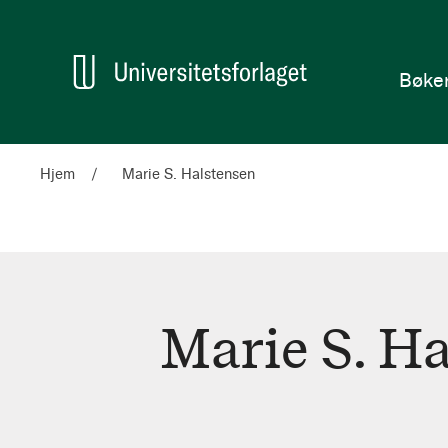
en
Hjem
Bøke
Hjem
Marie S. Halstensen
Marie S. H
Marie
S.