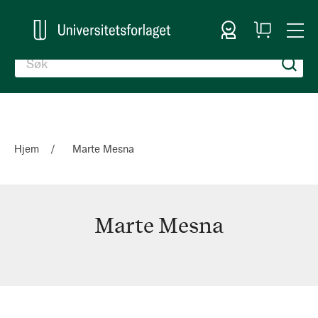
Logg inn
Handlekurv
Togg
en
Nav
Hjem
Marte Mesna
Marte Mesna
Marte
Mesna