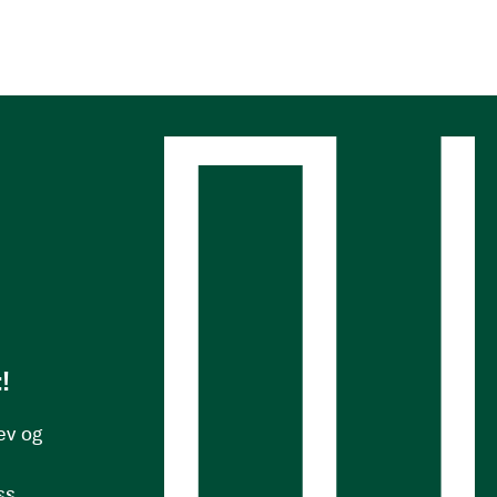
s
!
ev og
ss.