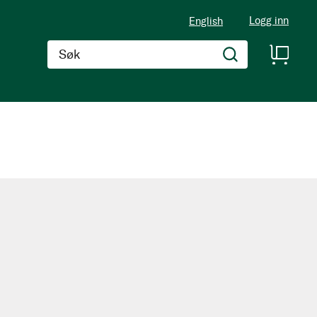
Logg inn
English
Søk