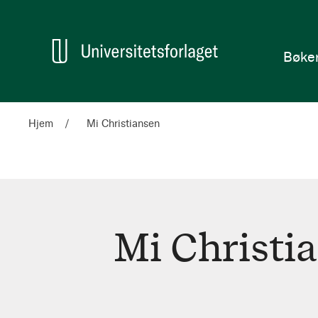
en
Hjem
Bøke
Hjem
Mi Christiansen
Mi Christi
Mi
Christiansen