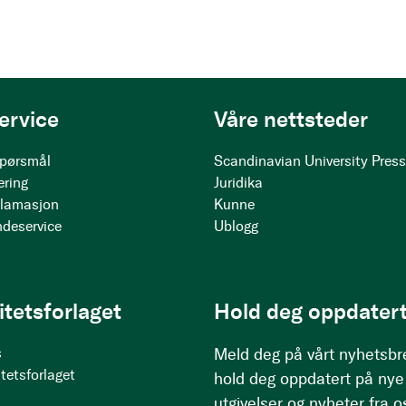
ervice
Våre nettsteder
 spørsmål
Scandinavian University Pres
ering
Juridika
klamasjon
Kunne
ndeservice
Ublogg
itetsforlaget
Hold deg oppdatert
s
Meld deg på vårt nyhetsbr
tetsforlaget
hold deg oppdatert på nye
utgivelser og nyheter fra o