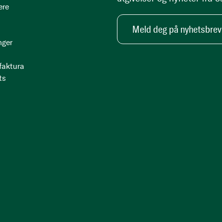
ere
Meld deg på nyhetsbrev
nger
 faktura
ts