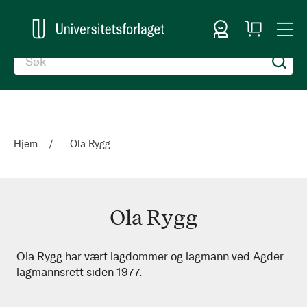
Logg inn
Handlekurv
Togg
en
Nav
Hjem
Ola Rygg
Ola Rygg
Ola
Ola Rygg har vært lagdommer og lagmann ved Agder
lagmannsrett siden 1977.
Rygg