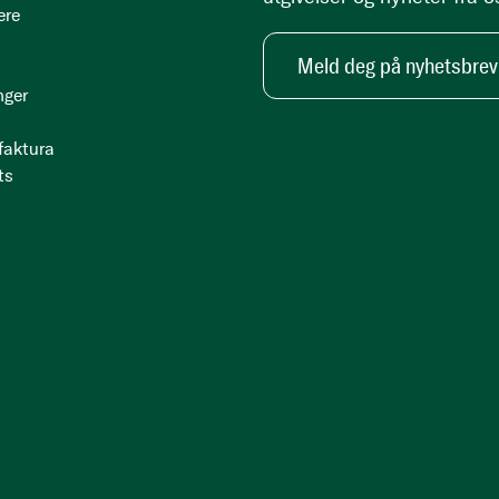
ere
Meld deg på nyhetsbrev
nger
 faktura
ts