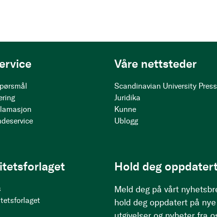
ervice
Våre nettsteder
 spørsmål
Scandinavian University Pres
ering
Juridika
klamasjon
Kunne
ndeservice
Ublogg
itetsforlaget
Hold deg oppdatert
s
Meld deg på vårt nyhetsbr
tetsforlaget
hold deg oppdatert på nye
utgivelser og nyheter fra o