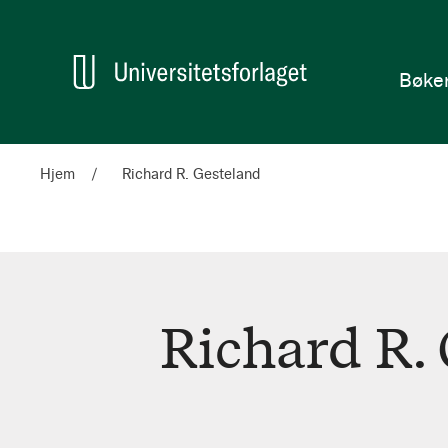
en
Hjem
Bøke
Hjem
Richard R. Gesteland
Richard R.
Richard
R.