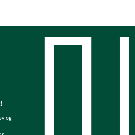
s
!
ev og
ss.