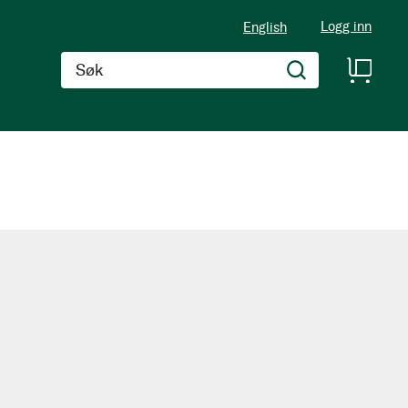
Logg inn
English
Søk