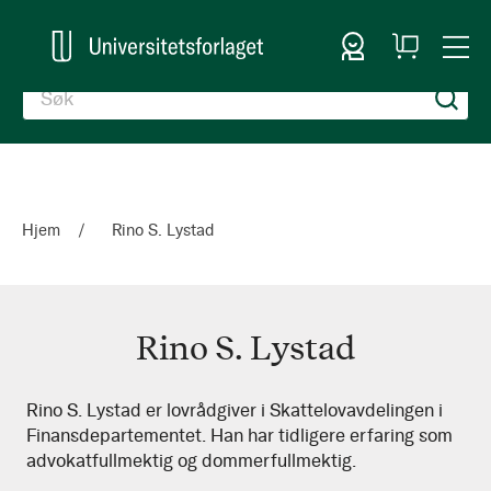
Logg inn
Handlekurv
Togg
en
Nav
Hjem
Rino S. Lystad
Rino S. Lystad
Rino
Rino S. Lystad er lovrådgiver i Skattelovavdelingen i
Finansdepartementet. Han har tidligere erfaring som
S.
advokatfullmektig og dommerfullmektig.
Lystad