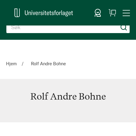
Logg inn
Handlekurv
Togg
en
Nav
Hjem
Rolf Andre Bohne
Rolf Andre Bohne
Rolf
Andre
Bohne