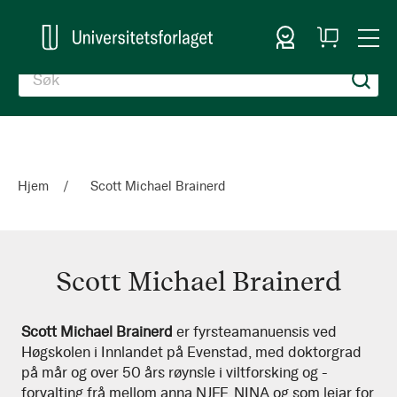
Logg inn
Handlekurv
Togg
en
Nav
Hjem
Scott Michael Brainerd
Scott Michael Brainerd
Scott
Scott Michael Brainerd
er fyrsteamanuensis ved
Høgskolen i Innlandet på Evenstad, med doktorgrad
Michael
på mår og over 50 års røynsle i viltforsking og -
Brainerd
forvalting frå mellom anna NJFF, NINA og som leiar for