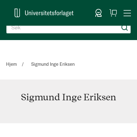
Logg inn
Handlekurv
Togg
en
Nav
Hjem
Sigmund Inge Eriksen
Sigmund Inge Eriksen
Sigmund
Inge
Eriksen