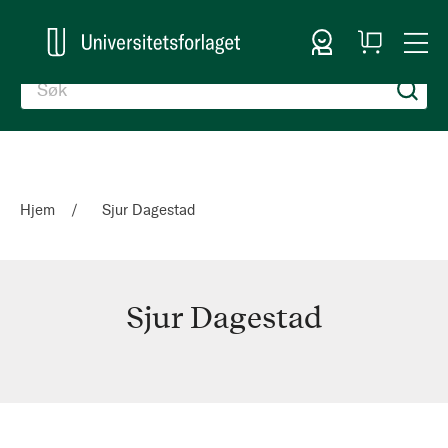
Logg inn
Handlekurv
Togg
en
Nav
Hjem
Sjur Dagestad
Sjur Dagestad
Sjur
Dagestad