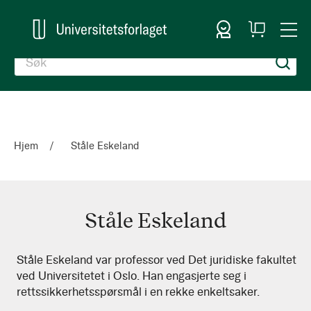
Logg inn
Handlekurv
Togg
en
Nav
Hjem
Ståle Eskeland
Ståle Eskeland
Ståle
Ståle Eskeland var professor ved Det juridiske fakultet
ved Universitetet i Oslo. Han engasjerte seg i
Eskeland
rettssikkerhetsspørsmål i en rekke enkeltsaker.