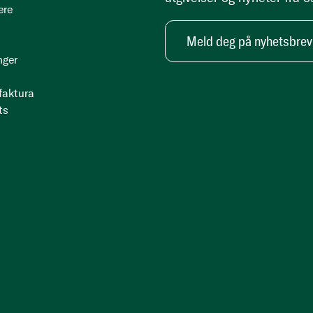
ere
Meld deg på nyhetsbrev
nger
 faktura
ts