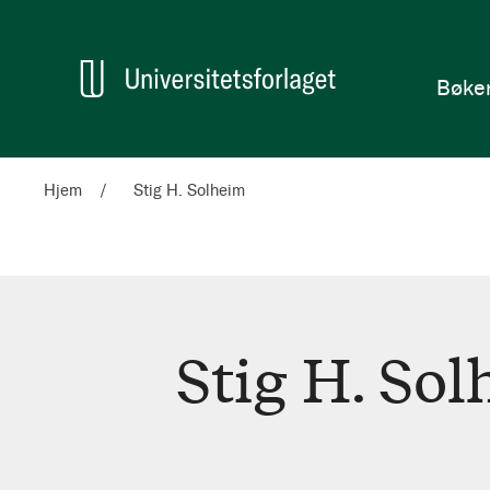
en
Hjem
Bøke
Hjem
Stig H. Solheim
Stig H. So
Stig
H.