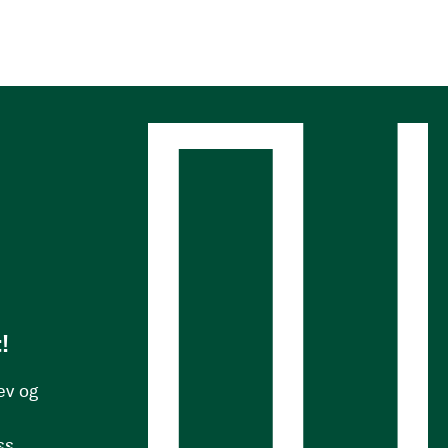
s
!
ev og
ss.