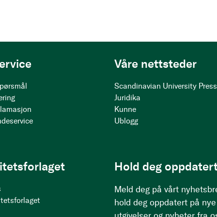
ervice
Våre nettsteder
 spørsmål
Scandinavian University Pres
ering
Juridika
klamasjon
Kunne
ndeservice
Ublogg
itetsforlaget
Hold deg oppdatert
s
Meld deg på vårt nyhetsbr
tetsforlaget
hold deg oppdatert på nye
utgivelser og nyheter fra o