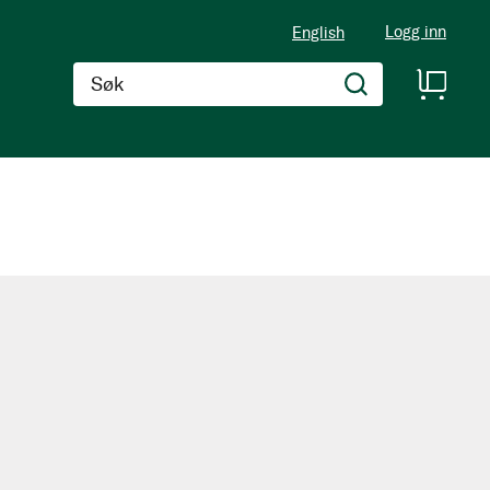
Logg inn
English
Søk