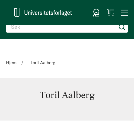
Logg inn
Handlekurv
Togg
en
Nav
Hjem
Toril Aalberg
Toril Aalberg
Toril
Aalberg