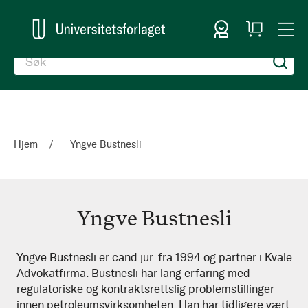
Logg inn
Handlekurv
Togg
en
Nav
Hjem
Yngve Bustnesli
Yngve Bustnesli
Yngve
Yngve Bustnesli er cand.jur. fra 1994 og partner i Kvale
Advokatfirma. Bustnesli har lang erfaring med
Bustnesli
regulatoriske og kontraktsrettslig problemstillinger
innen petroleumsvirksomheten. Han har tidligere vært