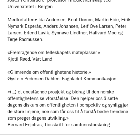
Jostein Gripsrud er professor i medievitenskap ved
Universitetet i Bergen.
Medforfattere: Ida Andersen, Knut Dørum, Martin Eide, Eirik
Nymark Esperås, Anders Johansen, Leif Ove Larsen, Peter
Larsen, Erlend Lavik, Synnøve Lindtner, Hallvard Moe og
Terje Rasmussen.
«Fremragende om felleskapets møteplasser.»
Kjetil Røed, Vårt Land
«Glimrende om offentlighetens historie.»
Øystein Pedersen Dahlen, Fagbladet Kommunikasjon
«(...) et enestående prosjekt og bidrag til den norske
offentlighetens selvforståelse. Den hjelper oss å sette
dagens diskurs om offentligheten i perspektiv og synliggjør
de store linjene, noe som får oss til å forstå bedre trendene
som preger dagens utvikling.»
Bernard Enjolras, Tidsskrift for samfunnsforskning