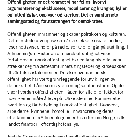
Offentligheten er det rommet vi har felles, hvor vi
argumenterer og ekskluderer, mobiliserer og krangler, hyller
og latterliggjør, opplyser og krenker. Det er samfunnets
samlingssted og forutsetningen for demokratiet.
Offentligheten innrammer og skaper politikken og kulturen.
Det er «stedet» vi oppsøker når vi sjekker sosiale medier,
leser nettaviser, hører på radio, ser tv eller går på utstilling. I
Allmenningen. Historien om norsk offentlighet viser
forfatterne at norsk offentlighet har en lang historie, som
strekker seg fra ættesamfunnets tingsteder og kirkebakken
til vår tids sosiale medier. De viser hvordan norsk
offentlighet har vært grunnleggende for utviklingen av
demokratiet, både som styreform og samfunnsform. Og de
viser hvordan offentligheten - åpen for alle eller lukket for
noen - er en måte å leve på. Ulike stemmer kommer etter
hvert inn og får betydning i norsk offentlighet: Bøndene,
arbeiderne, kvinnene, homofile, innvandrere og deres
etterkommere. «Allmenningen» er historien om Norge, slik
landet framtrer i offentlighetens lys.