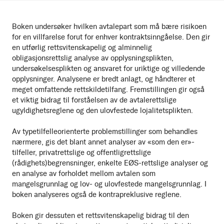
Boken undersøker hvilken avtalepart som må bære risikoen
for en villfarelse forut for enhver kontraktsinngåelse. Den gir
en utførlig rettsvitenskapelig og alminnelig
obligasjonsrettslig analyse av opplysningsplikten,
undersøkelsesplikten og ansvaret for uriktige og villedende
opplysninger. Analysene er bredt anlagt, og håndterer et
meget omfattende rettskildetilfang. Fremstillingen gir også
et viktig bidrag til forståelsen av de avtalerettslige
ugyldighetsreglene og den ulovfestede lojalitetsplikten.
Av typetilfelleorienterte problemstillinger som behandles
nærmere, gis det blant annet analyser av «som den er»-
tilfeller, privatrettslige og offentligrettslige
(rådighets)begrensninger, enkelte EØS-rettslige analyser og
en analyse av forholdet mellom avtalen som
mangelsgrunnlag og lov- og ulovfestede mangelsgrunnlag. I
boken analyseres også de kontrapreklusive reglene.
Boken gir dessuten et rettsvitenskapelig bidrag til den