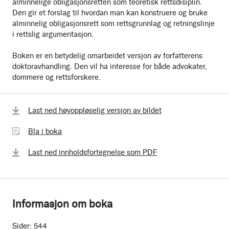
alminnelige obligasjonsretten som teoretisk rettsdisiplin.
Den gir et forslag til hvordan man kan konstruere og bruke
alminnelig obligasjonsrett som rettsgrunnlag og retningslinje
i rettslig argumentasjon.
Boken er en betydelig omarbeidet versjon av forfatterens
doktoravhandling. Den vil ha interesse for både advokater,
dommere og rettsforskere.
Bla
Last ned høyoppløselig versjon av bildet
i
Bla i boka
boka
Last ned innholdsfortegnelse som PDF
Informasjon om boka
Sider:
544