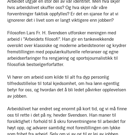
Arbeidet utgjør en stor del av vår identitet. Men hva skjer
hvis arbeidslivet skuffer oss? Og hva skjer når våre
forventninger faktisk oppfylles? Er det en sjanse for at vi
ignorerer det i livet som er langt viktigere enn jobben?
Filosofen Lars Fr. H. Svendsen utforsker meningen med
arbeid i "Arbeidets filosofi". Han gir en tankevekkende
oversikt over klassiske og moderne arbeidsteorier og krydrer
fremstillingen med populærkulturelle referanser og egne
arbeidserfaringer fra rengjøring og sportsjournalistikk til
filosofisk bestselgerforfatter.
Vi hører om arbeid som kilde til alt fra dyp personlig
tilfredsstillelse til total kjedsomhet, om hva lønn egentlig
betyr for oss, og hvordan det å bli ledet påvirker opplevelsen
av jobben.
Arbeidslivet har endret seg enormt på kort tid, og vi må finne
oss til rette i det på ny, hevder Svendsen. Han maner til
forsiktighet i forhold til å skru forventningene til arbeidet for
høyt opp, og advarer samtidig mot forestillingen om lykke
som frihet fra arbeid. Selv om vi av og til er lei av jobben,