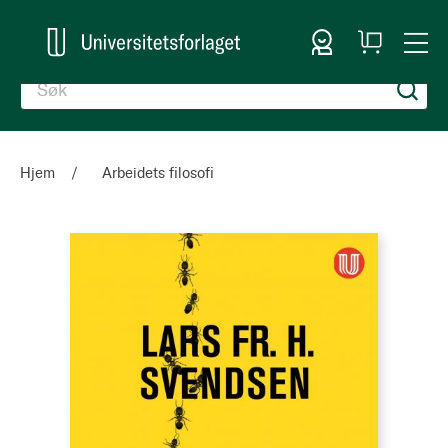
Logg inn
Handlekurv
Togg
en
Nav
Hjem
Arbeidets filosofi