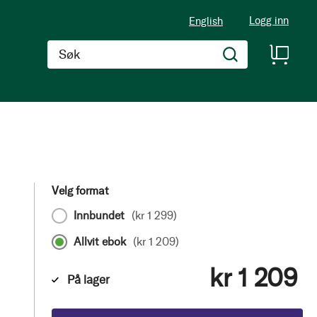
Logg inn
English
Søk
Velg format
Innbundet
(
kr 1 299
)
Allvit ebok
(
kr 1 209
)
kr 1 209
På lager