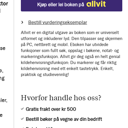
ktor
Kjøp eller lei boken på
l
Bestill vurderingseksemplar
Allvit er en digital utgave av boken som er universelt
utformet og inkluderer lyd. Den tilpasser seg skjermen
på PC, nettbrett og mobil. Eboken har utvidede
lse
funksjoner som fullt søk, oppslag i bøkene, notat- og
markeringsfunksjon. Allvit gir deg også en helt genial
kildehenvisningsfunksjon: Du markerer og får riktig
kildehenvisning med ett enkelt tastetrykk. Enkelt,
ø,
praktisk og studievennlig!
ng
Hvorfor handle hos oss?
ler,
Gratis frakt over kr 500
de
Bestill bøker på vegne av din bedrift