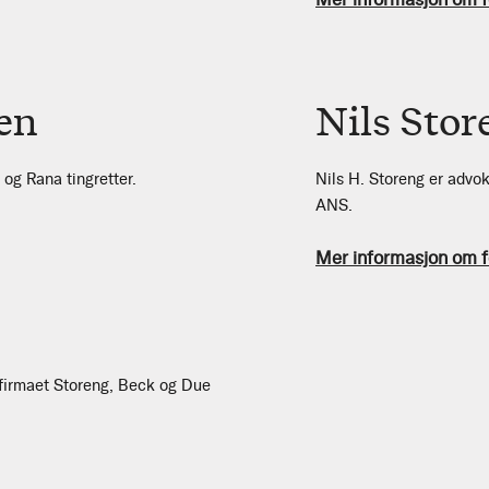
en
Nils Stor
og Rana tingretter.
Nils H. Storeng er advo
ANS.
Mer informasjon om f
firmaet Storeng, Beck og Due