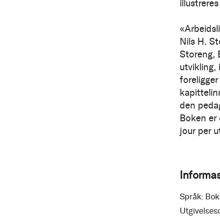
illustrere
«Arbeidsli
Nils H. S
Storeng, 
utvikling,
foreligger
kapitteli
den pedago
Boken er 
jour per 
Informa
Språk:
Bok
Utgivelses