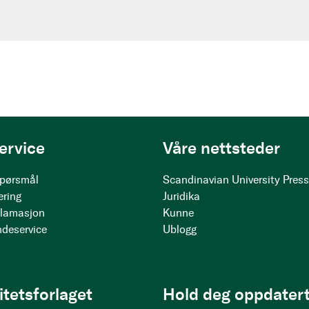
ervice
Våre nettsteder
 spørsmål
Scandinavian University Pres
ering
Juridika
klamasjon
Kunne
ndeservice
Ublogg
itetsforlaget
Hold deg oppdatert