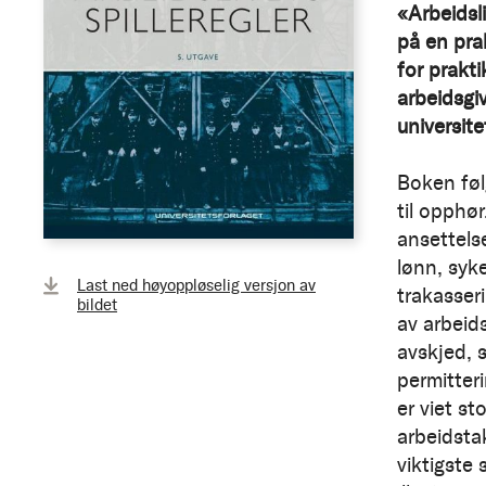
«Arbeidsli
på en pra
for prakti
arbeidsgi
universite
Boken føl
til opphør
ansettelse
lønn, syke
Last ned høyoppløselig versjon av
trakasser
bildet
av arbeid
avskjed, 
permitter
er viet st
arbeidsta
viktigste