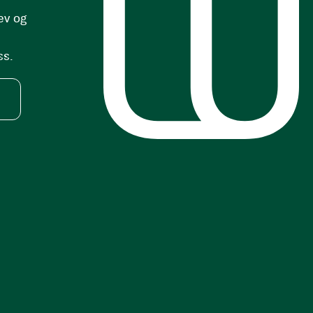
ev og
ss.