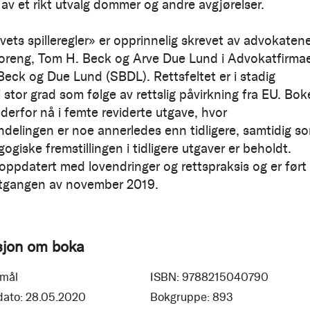
s av et rikt utvalg dommer og andre avgjørelser.
vets spilleregler» er opprinnelig skrevet av advokaten
toreng, Tom H. Beck og Arve Due Lund i Advokatfirma
Beck og Due Lund (SBDL). Rettsfeltet er i stadig
 i stor grad som følge av rettslig påvirkning fra EU. Bo
 derfor nå i femte reviderte utgave, hvor
nndelingen er noe annerledes enn tidligere, samtidig s
giske fremstillingen i tidligere utgaver er beholdt.
oppdatert med lovendringer og rettspraksis og er ført
utgangen av november 2019.
sjon om boka
mål
ISBN:
9788215040790
dato:
28.05.2020
Bokgruppe:
893