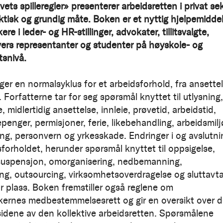
vets spilleregler» presenterer arbeidsretten i privat se
ktisk og grundig måte. Boken er et nyttig hjelpemidde
kere i leder- og HR-stillinger, advokater, tillitsvalgte,
vers representanter og studenter på høyskole- og
tsnivå.
ger en normalsyklus for et arbeidsforhold, fra ansette
. Forfatterne tar for seg spørsmål knyttet til utlysning,
, midlertidig ansettelse, innleie, prøvetid, arbeidstid,
penger, permisjoner, ferie, likebehandling, arbeidsmilj
ing, personvern og yrkesskade. Endringer i og avslutni
sforholdet, herunder spørsmål knyttet til oppsigelse,
suspensjon, omorganisering, nedbemanning,
ing, outsourcing, virksomhetsoverdragelse og sluttavta
or plass. Boken fremstiller også reglene om
kernes medbestemmelsesrett og gir en oversikt over 
 sidene av den kollektive arbeidsretten. Spørsmålene