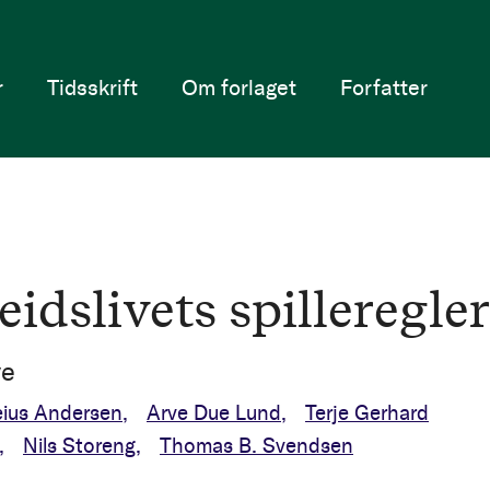
r
Tidsskrift
Om forlaget
Forfatter
idslivets spilleregler
ve
eius Andersen
Arve Due Lund
Terje Gerhard
Nils Storeng
Thomas B. Svendsen