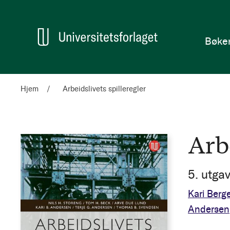
en
Hjem
Bøke
Hjem
Arbeidslivets spilleregler
Arbe
5. utga
Kari Berg
Andersen