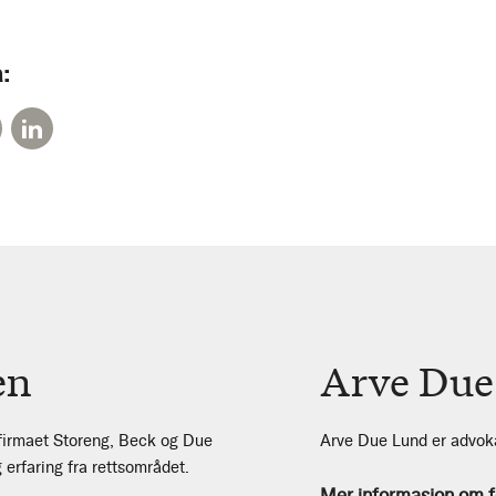
:
en
Arve Due
tfirmaet Storeng, Beck og Due
Arve Due Lund er advoka
 erfaring fra rettsområdet.
Mer informasjon om f