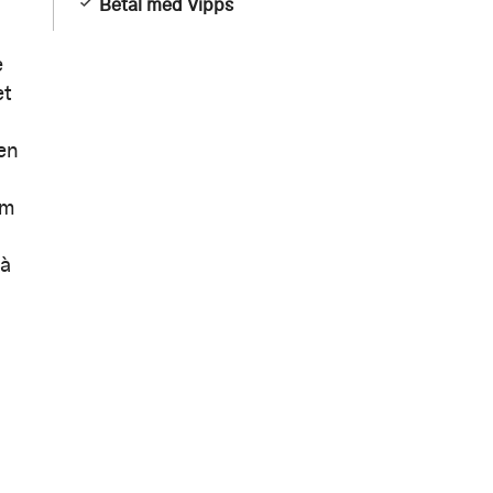
Betal med Vipps
e
et
ken
om
 à