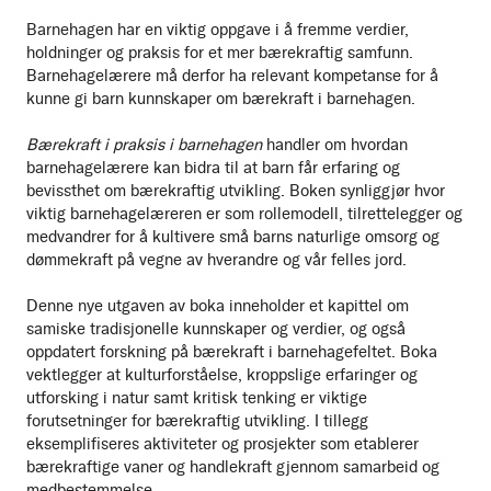
Barnehagen har en viktig oppgave i å fremme verdier,
holdninger og praksis for et mer bærekraftig samfunn.
Barnehagelærere må derfor ha relevant kompetanse for å
kunne gi barn kunnskaper om bærekraft i barnehagen.
Bærekraft i praksis i barnehagen
handler om hvordan
barnehagelærere kan bidra til at barn får erfaring og
bevissthet om bærekraftig utvikling. Boken synliggjør hvor
viktig barnehagelæreren er som rollemodell, tilrettelegger og
medvandrer for å kultivere små barns naturlige omsorg og
dømmekraft på vegne av hverandre og vår felles jord.
Denne nye utgaven av boka inneholder et kapittel om
samiske tradisjonelle kunnskaper og verdier, og også
oppdatert forskning på bærekraft i barnehagefeltet. Boka
vektlegger at kulturforståelse, kroppslige erfaringer og
utforsking i natur samt kritisk tenking er viktige
forutsetninger for bærekraftig utvikling. I tillegg
eksemplifiseres aktiviteter og prosjekter som etablerer
bærekraftige vaner og handlekraft gjennom samarbeid og
medbestemmelse.