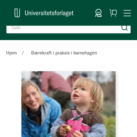
Logg inn
Handlekurv
Togg
en
Nav
Hjem
Bærekraft i praksis i barnehagen