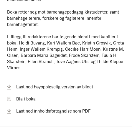
Boka retter seg mot barnehagepedagogikkstudenter, samt
barnehagelærere, forskere og faglærere innenfor
barnehagefeltet.
I tillegg til redaktørene har følgende bidratt med kapitler i
boka: Heidi Buvang, Kari Wallem Bøe, Kristin Grøsvik, Greta
Heim, Inger Wallem Krempig, Cecilie Harr Moen, Kristine M.
Olsen, Barbara Maria Sageidet, Frode Skarstein, Tuula H.
Skarstein, Ellen Strandli, Tove Aagnes Utsi og Thilde Kleppe
Vårnes.
Bla
Last ned høyoppløselig versjon av bildet
i
Bla i boka
boka
Last ned innholdsfortegnelse som PDF