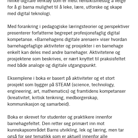
hvilke digitale verktøy som er mest hensiktsmessig å velge
for å gi barna mulighet til å leke, lære, utforske og skape
med digital teknologi.
Med forankring i pedagogiske læringsteorier og perspektiver
presenterer forfatterne begrepet profesjonsfaglig digital
kompetanse. «Barnehagens digitale arenaer» viser hvordan
barnehagefaglige aktiviteter og prosjekter i en barnehage
enkelt kan deles med andre barnehager. Aktivitetene og
prosjektene som beskrives, er nært knyttet til praksisfeltet
med både analoge og digitale utgangspunkt.
Eksemplene i boka er basert på aktiviteter og et stort
prosjekt som bygger på STEAM (science, technology,
engineering, art, mathematics) og framtidens kompetanser
(kreativitet, kritisk tenkning, medborgerskap,
kommunikasjon og samarbeid).
Boka er skrevet for studenter og praktikere innenfor
barnehagefeltet. Den retter seg primært inn mot
kunnskapsområdet Barns utvikling, lek og læring, men tar
også for seg tematikk som er aktuell innenfor alle