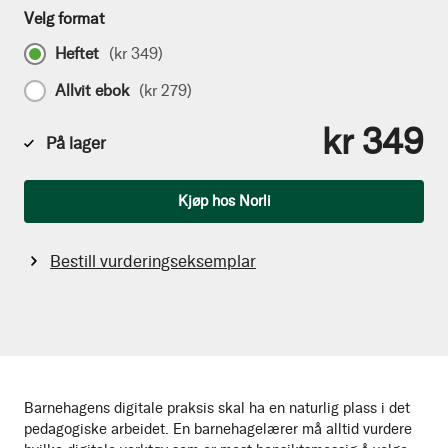
Velg format
Heftet
(
kr 349
)
Allvit ebok
(
kr 279
)
kr 349
På lager
Antall
Kjøp hos Norli
Bestill vurderingseksemplar
Barnehagens digitale praksis skal ha en naturlig plass i det
pedagogiske arbeidet. En barnehagelærer må alltid vurdere