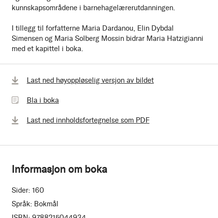
kunnskapsområdene i barnehagelærerutdanningen.
I tillegg til forfatterne Maria Dardanou, Elin Dybdal
Simensen og Maria Solberg Mossin bidrar Maria Hatzigianni
med et kapittel i boka.
Bla
Last ned høyoppløselig versjon av bildet
i
Bla i boka
boka
Last ned innholdsfortegnelse som PDF
Informasjon om boka
Sider:
160
Språk:
Bokmål
ISBN:
9788215044934