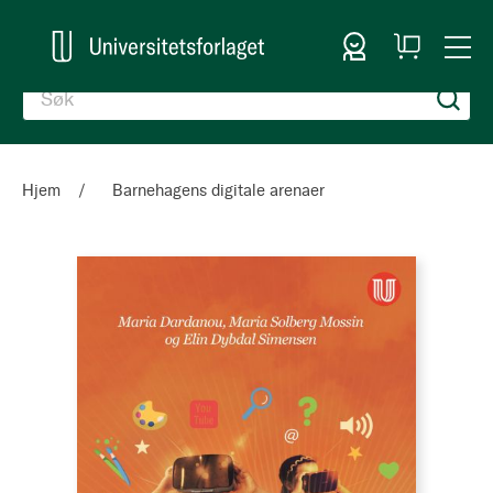
Logg inn
Handlekurv
Togg
en
Nav
Hjem
Barnehagens digitale arenaer