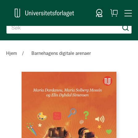
Logg inn
Handlekurv
Togg
en
Nav
Hjem
Barnehagens digitale arenaer