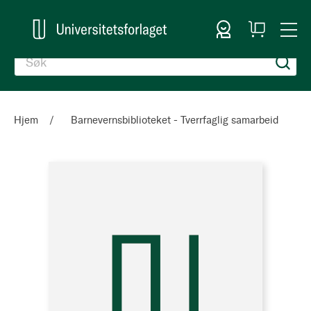
Logg inn
Handlekurv
Togg
en
Nav
Hjem
Barnevernsbiblioteket - Tverrfaglig samarbeid