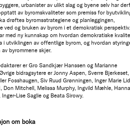
byggere, urbanister av ulikt slag og byene selv har der
opptatt av byromskvaliteter som premiss for byutvikling
a drøftes byromsstrategiene og planleggingen,
ne ved og bruken av byrom i et demokratisk perspektiv
ar med ny kunnskap om hvordan demokratiske kvalite
s i utviklingen av offentlige byrom, og hvordan styrin
 av byrommene skjer.
edaktører er Gro Sandkjær Hanssen og Marianne
. Øvrige bidragsytere er Jonny Aspen, Sverre Bjerkeset,
ller Fosshaugen, Siv Ruud Grønningen, Inger Marie Lid
d, Don Mitchell, Melissa Murphy, Ingvild Mæhle, Hann
 Inger-Lise Saglie og Beata Sirowy.
sjon om boka