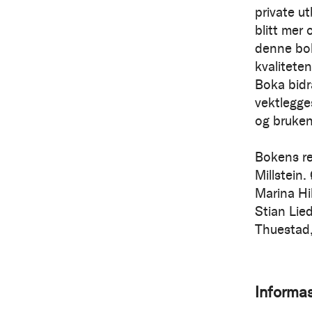
private ut
blitt mer 
denne bok
kvalitete
Boka bidr
vektlegge
og bruken
Bokens r
Millstein
Marina Hi
Stian Lie
Thuestad,
Informa