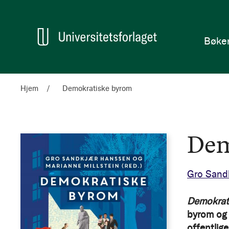
en
Hjem
Bøke
Hjem
Demokratiske byrom
Dem
Gro Sand
Demokrat
byrom og 
offentlig