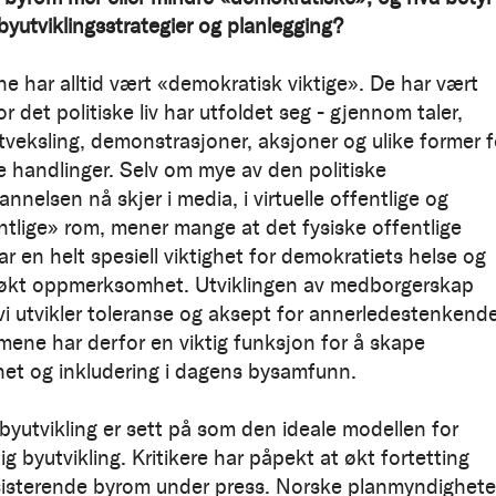
byutviklingsstrategier og planlegging?
 har alltid vært «demokratisk viktige». De har vært
r det politiske liv har utfoldet seg - gjennom taler,
veksling, demonstrasjoner, aksjoner og ulike former f
 handlinger. Selv om mye av den politiske
nelsen nå skjer i media, i virtuelle offentlige og
ntlige» rom, mener mange at det fysiske offentlige
r en helt spesiell viktighet for demokratiets helse og
 økt oppmerksomhet. Utviklingen av medborgerskap
 vi utvikler toleranse og aksept for annerledestenkende
ene har derfor en viktig funksjon for å skape
et og inkludering i dagens bysamfunn.
yutvikling er sett på som den ideale modellen for
g byutvikling. Kritikere har påpekt at økt fortetting
sisterende byrom under press. Norske planmyndighete