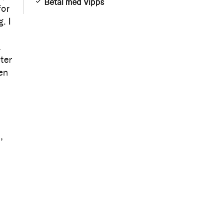
Betal med Vipps
for
. I
.
ter
gen
,
a