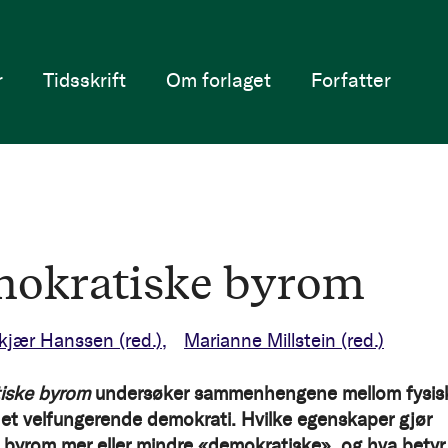
r
Tidsskrift
Om forlaget
Forfatter
okratiske byrom
kjær Hanssen
(red.)
Marianne Millstein
(red.)
iske byrom
undersøker sammenhengene mellom fysis
et velfungerende demokrati. Hvilke egenskaper gjør
e byrom mer eller mindre «demokratiske», og hva betyr