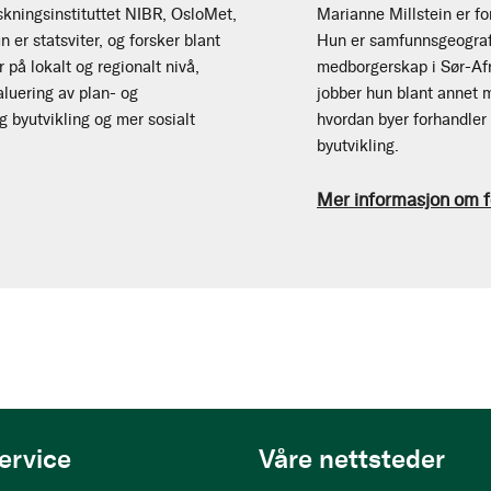
skningsinstituttet NIBR, OsloMet,
Marianne Millstein er fo
 er statsviter, og forsker blant
Hun er samfunnsgeograf 
 på lokalt og regionalt nivå,
medborgerskap i Sør-Afr
aluering av plan- og
jobber hun blant annet m
 byutvikling og mer sosialt
hvordan byer forhandler 
byutvikling.
Mer informasjon om f
ervice
Våre nettsteder