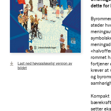
dette for 
Byrommene
steder hvo
meningsut
symbolske
meningsdan
«halvoffe
rommet ha
fortjener
Last ned høyoppløselig versjon av
bildet
krever at
og byromm
samhørigh
Kompakt b
bærekrafti
setter ek