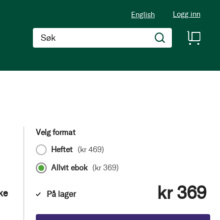
Logg inn
English
Søk
Velg format
Heftet
(
kr 469
)
Allvit ebok
(
kr 369
)
kr 369
ke
På lager