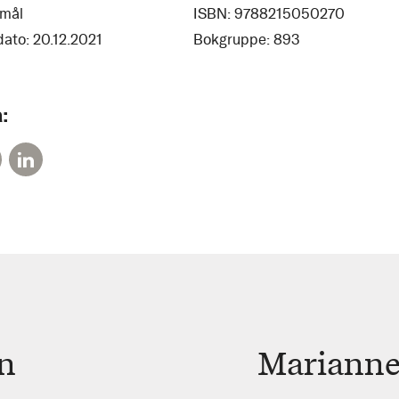
mål
ISBN:
9788215050270
dato:
20.12.2021
Bokgruppe:
893
:
n
Marianne 