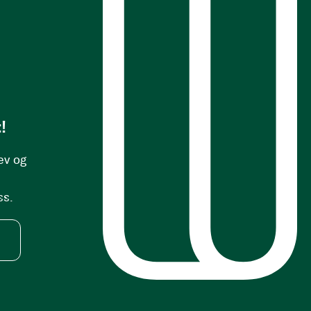
s
!
ev og
ss.