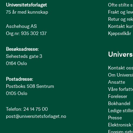
Universitetsforlaget
Ofte stilte
75 år med kunnskap
Frakt og lev
Retur og re
Aschehoug AS
Kontakt ku
Org.nr: 935 302 137
Kjøpsvilkår
Besøksadresse:
Univers
Sehesteds gate 3
0164 Oslo
Kontakt os
Om Universi
Postadresse:
Ansatte
Postboks 508 Sentrum
Våre forfatt
0105 Oslo
Foreleser
Bokhandel
Telefon: 24 14 75 00
Ledige stilli
post@universitetsforlaget.no
Presse
Elektronisk
Foreign righ