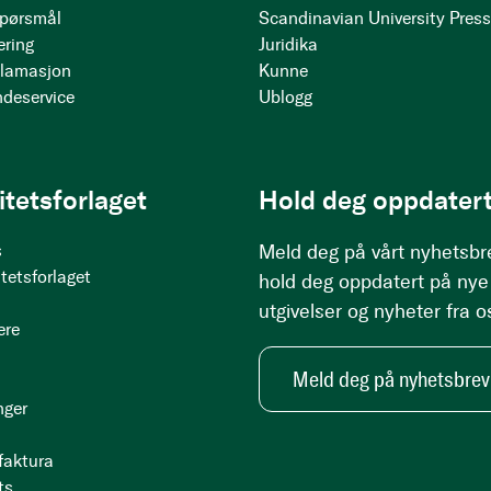
 spørsmål
Scandinavian University Pres
ering
Juridika
klamasjon
Kunne
ndeservice
Ublogg
itetsforlaget
Hold deg oppdatert
s
Meld deg på vårt nyhetsbr
tetsforlaget
hold deg oppdatert på nye
utgivelser og nyheter fra o
ere
Meld deg på nyhetsbrev
nger
 faktura
ts