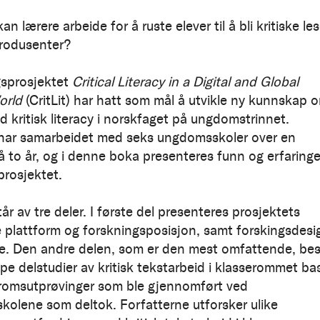
n lærere arbeide for å ruste elever til å bli kritiske le
rodusenter?
gsprosjektet
Critical Literacy in a Digital and Global
orld
(CritLit) har hatt som mål å utvikle ny kunnskap 
d kritisk literacy i norskfaget på ungdomstrinnet.
har samarbeidet med seks ungdomsskoler over en
å to år, og i denne boka presenteres funn og erfaringe
prosjektet.
r av tre deler. I første del presenteres prosjektets
e plattform og forskningsposisjon, samt forskingsdesi
. Den andre delen, som er den mest omfattende, bes
pe delstudier av kritisk tekstarbeid i klasserommet ba
romsutprøvinger som ble gjennomført ved
olene som deltok. Forfatterne utforsker ulike