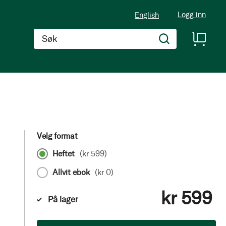
Logg inn
English
Søk
Velg format
Heftet
(
kr 599
)
Allvit ebok
(
kr 0
)
kr 599
På lager