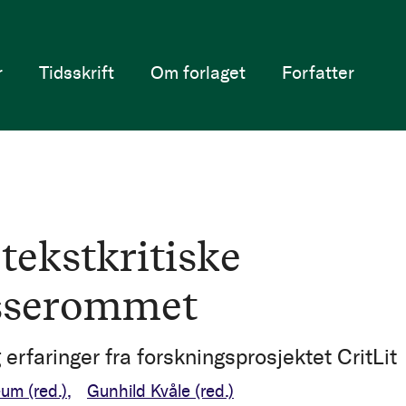
r
Tidsskrift
Om forlaget
Forfatter
tekstkritiske
sserommet
erfaringer fra forskningsprosjektet CritLit
Veum
(red.)
Gunhild Kvåle
(red.)