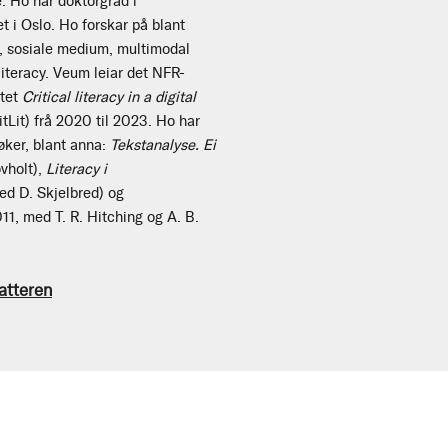
e. Ho har doktorgrad i
et i Oslo. Ho forskar på blant
r, sosiale medium, multimodal
literacy. Veum leiar det NFR-
ktet
Critical literacy in a digital
itLit) frå 2020 til 2023. Ho har
bøker, blant anna:
Tekstanalyse. Ei
vholt),
Literacy i
d D. Skjelbred) og
11, med T. R. Hitching og A. B.
atteren