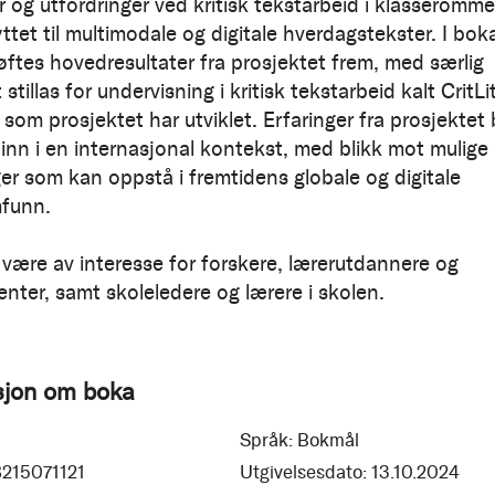
r og utfordringer ved kritisk tekstarbeid i klasseromme
ttet til multimodale og digitale hverdagstekster. I bok
løftes hovedresultater fra prosjektet frem, med særlig
 stillas for undervisning i kritisk tekstarbeid kalt CritLi
som prosjektet har utviklet. Erfaringer fra prosjektet b
 inn i en internasjonal kontekst, med blikk mot mulige
ger som kan oppstå i fremtidens globale og digitale
funn.
være av interesse for forskere, lærerutdannere og
enter, samt skoleledere og lærere i skolen.
sjon om boka
Språk:
Bokmål
215071121
Utgivelsesdato:
13.10.2024