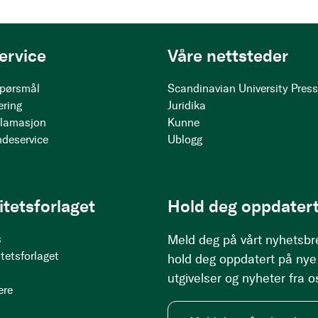
ervice
Våre nettsteder
 spørsmål
Scandinavian University Pres
ering
Juridika
klamasjon
Kunne
ndeservice
Ublogg
itetsforlaget
Hold deg oppdatert
s
Meld deg på vårt nyhetsbr
tetsforlaget
hold deg oppdatert på nye
utgivelser og nyheter fra o
ere