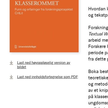
Hvordan ka
og tekstp
Forsknin
Textual W
arbeid me
Forskere 
periode p
fra dette 
Last ned høyoppløselig versjon av
bildet
Boka bestå
Last ned innholdsfortegnelse som PDF
teoretisk
og metode
av et knip
på klasse
ungdomssk