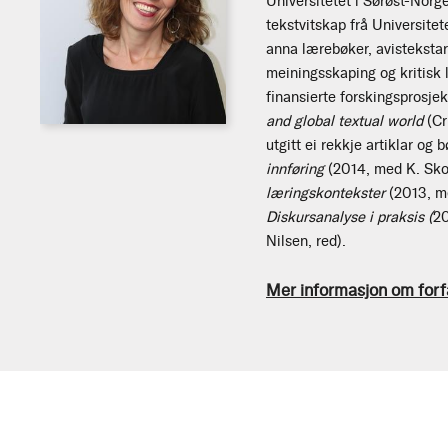
Universitetet i Sørøst-Norg
tekstvitskap frå Universitet
anna lærebøker, avisteksta
meiningsskaping og kritisk 
finansierte forskingsprosje
and global textual world
(Cr
utgitt ei rekkje artiklar og 
innføring
(2014, med K. Sko
læringskontekster
(2013, me
Diskursanalyse i praksis (
20
Nilsen, red).
Mer informasjon om forf