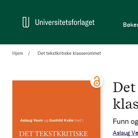
en
Hjem
Bøke
Hjem
Det tekstkritiske klasserommet
Det 
kla
Funn og 
Aslaug 