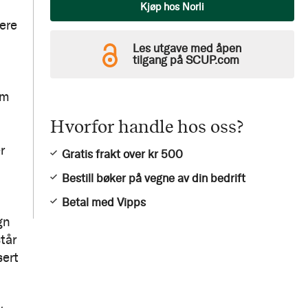
Antall
Kjøp hos Norli
sere
Les utgave med åpen
tilgang på SCUP.com
om
Hvorfor handle hos oss?
r
Gratis frakt over kr 500
Bestill bøker på vegne av din bedrift
Betal med Vipps
gn
tår
sert