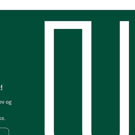
s
!
ev og
ss.