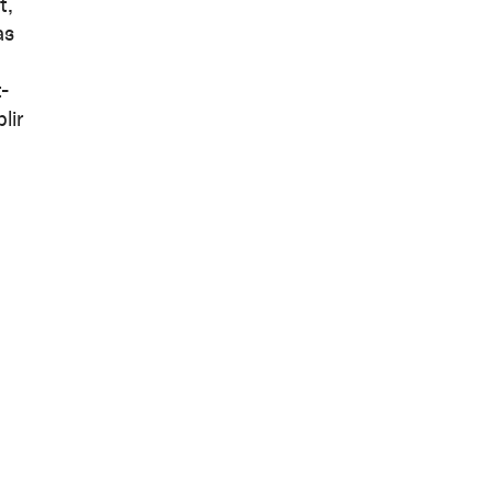
t,
as
t-
lir