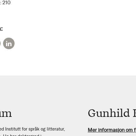
:
210
:
um
Gunhild 
 Institutt for språk og litteratur,
Mer informasjon om f