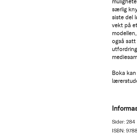
mulighete
særlig kny
siste del 
vekt på et
modellen, 
også satt
utfordrin
mediesam
Boka kan 
lærerstud
Informa
Sider:
284
ISBN:
9788