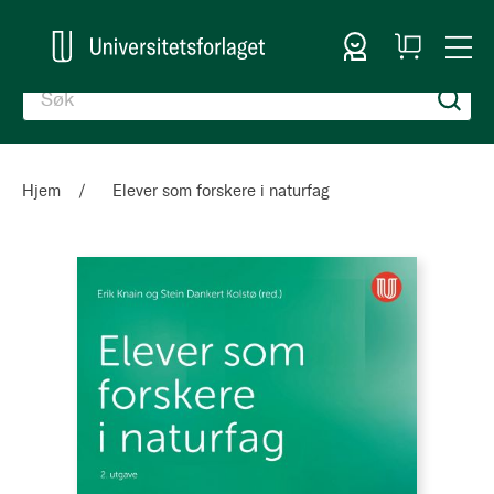
Logg inn
Handlekurv
Togg
en
Nav
Hjem
Elever som forskere i naturfag