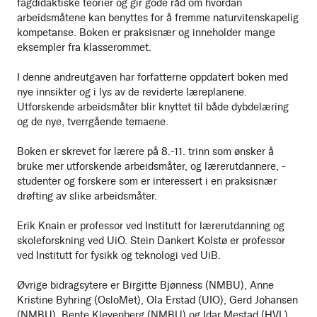
fagdidaktiske teorier og gir gode råd om hvordan
arbeidsmåtene kan benyttes for å fremme naturvitenskapelig
kompetanse. Boken er praksisnær og inneholder mange
eksempler fra klasserommet.
I denne andreutgaven har forfatterne oppdatert boken med
nye innsikter og i lys av de reviderte læreplanene.
Utforskende arbeidsmåter blir knyttet til både dybdelæring
og de nye, tverrgående temaene.
Boken er skrevet for lærere på 8.-11. trinn som ønsker å
bruke mer utforskende arbeidsmåter, og lærerutdannere, -
studenter og forskere som er interessert i en praksisnær
drøfting av slike arbeidsmåter.
Erik Knain er professor ved Institutt for lærerutdanning og
skoleforskning ved UiO. Stein Dankert Kolstø er professor
ved Institutt for fysikk og teknologi ved UiB.
Øvrige bidragsytere er Birgitte Bjønness (NMBU), Anne
Kristine Byhring (OsloMet), Ola Erstad (UIO), Gerd Johansen
(NMBU), Bente Klevenberg (NMBU) og Idar Mestad (HVL).