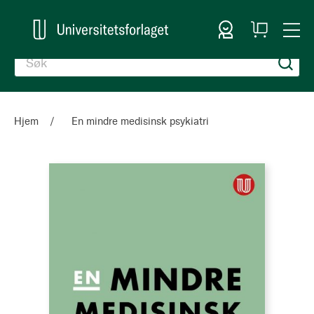
Logg inn
Handlekurv
Togg
en
Nav
Hjem
En mindre medisinsk psykiatri