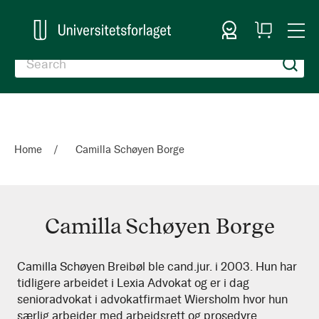
Sign In
My
Togg
Cart
Nav
Home
Camilla Schøyen Borge
Camilla Schøyen Borge
Camilla
Camilla Schøyen Breibøl ble cand.jur. i 2003. Hun har
tidligere arbeidet i Lexia Advokat og er i dag
Schøyen
senioradvokat i advokatfirmaet Wiersholm hvor hun
Borge
særlig arbeider med arbeidsrett og prosedyre.