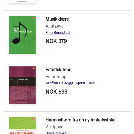
Musikklære
4. utgave
Finn Benestad
NOK 379
Estetisk teori
En antologi
Arnfinn Bø-Rygg
Kjersti Bale
NOK 599
Harmonilære fra en ny innfallsvinkel
2. utgave
Sigvald Tveit