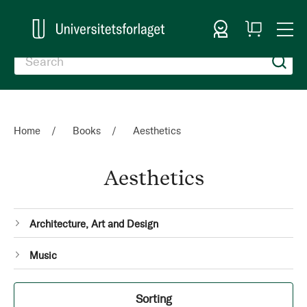
Sign In
My
Togg
Cart
Nav
Home
Books
Aesthetics
Aesthetics
Categories
1
Architecture, Art and Design
item
1
Music
item
Filter
Sorting