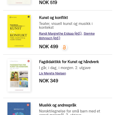
NOK 519
Kunst og konflikt
Teater, visuell kunst og musikk i
kontekst
(ed.)
Randi Margrethe Eidsaa
Siemke
(ed.)
Böhnisch
NOK 499
Fagdidaktikk for Kunst og håndverk
I går, i dag, i morgen. 2. utgave
Liv Merete Nielsen
NOK 349
Musikk og andrespråk
Norsktilegnelse for små barn med et
annet morsmål. 2. utgave