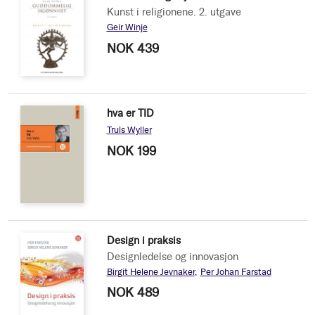
Kunst i religionene. 2. utgave
Geir Winje
NOK 439
hva er TID
Truls Wyller
NOK 199
Design i praksis
Designledelse og innovasjon
Birgit Helene Jevnaker
Per Johan Farstad
NOK 489