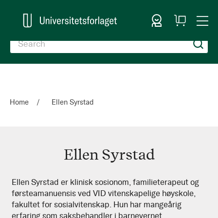
Sign In
My
Togg
Cart
Nav
Home
Ellen Syrstad
Ellen Syrstad
Ellen
Ellen Syrstad er klinisk sosionom, familieterapeut og
førsteamanuensis ved VID vitenskapelige høyskole,
Syrstad
fakultet for sosialvitenskap. Hun har mangeårig
erfaring som saksbehandler i barnevernet,